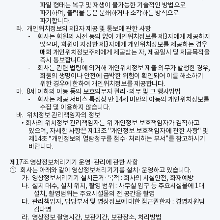
파일 형태는 복구 및 재생이 불가능한 기술적인 방법으로
파기하며
,
출력물 등은 분쇄하거나 소각하는 방식으로
파기합니다
.
라.
개인위치정보의 제
3
자 제공 및 통보에 관한 사항
-
회사는 회원의 사전 동의 없이 개인위치정보를 제
3
자에게 제공하지
않으며
,
회원이 지정한 제
3
자에게 개인위치정보를 제공하는 경우
매회 개인위치정보주체에게 제공받는 자
,
제공일시 및 제공목적을
즉시 통보합니다
.
-
회사는 관련 법령에 의거해 개인위치정보 제출 의무가 발생한 경우
,
회원의 생명이나 안전에 급박한 위험이 확인되어 이를 해소하기
위한 경우에 한하여 개인위치정보를 제공합니다
.
마.
8
세 이하의 아동 등의 보호의무자 권리
·
의무 및 그 행사방법
-
회사는 제공 서비스 특성상 만
14
세 미만의 아동의 개인위치정보를
수집 및 이용하지 않습니다
.
바.
위치정보 관리책임자의 정보
회사의 위치정보 관리책임자는 위 개인정보 보호책임자가 겸직하고
‣
있으며
,
자세한 사항은 제
13
조
"
개인정보 보호책임자에 관한 사항
"
및
제
14
조
“
개인정보의 열람청구를 접수
·
처리하는 부서
”
를
참고하시기
바랍니다
.
제
17
조 영상정보처리기기 운영
·
관리에 관한 사항
①
회사는 아래와 같이 영상정보처리기기를 설치
·
운영하고 있습니다
.
가.
영상정보처리기기 설치근거
·
목적
:
회사의 시설안전
,
화재예방
나.
설치 대수
,
설치 위치
,
촬영 범위
:
사무실 입구 등 주요시설물에
1
대
설치
,
촬영범위는 주요시설물의 전 공간을 촬영
다.
관리책임자
,
담당부서 및 영상정보에 대한 접근권한자
:
경영지원팀
김다영
라.
영상정보 촬영시간
,
보관기간
,
보관장소
,
처리방법