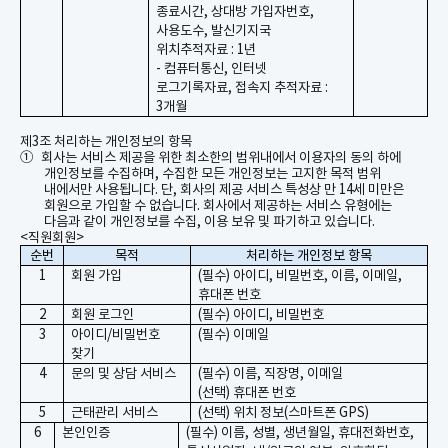
종료시간
,
상대방 가입자번호
,
사용도수
,
발신기지국
위치추적자료
: 1
년
-
컴퓨터통신
,
인터넷
로그기록자료
,
접속지 추적자료
:
3
개월
제
3
조 처리하는 개인정보의 항목
①
회사는 서비스 제공을 위한 최소한의 범위내에서 이용자의 동의 하에
개인정보를 수집하며
,
수집한 모든 개인정보는 고지한 목적 범위
내에서만 사용됩니다
.
단
,
회사의 제공 서비스 특성상 만
14
세 미만은
회원으로 가입할 수 없습니다
.
회사에서 제공하는 서비스 유형에는
다음과 같이 개인정보를 수집
,
이용 보유 및 파기하고 있습니다
.
<
직원회원
>
순번
목적
처리하는 개인정보 항목
1
회원 가입
(
필수
)
아이디
,
비밀번호
,
이름
,
이메일
,
휴대폰 번호
2
회원 로그인
(
필수
)
아이디
,
비밀번호
3
아이디
/
비밀번호
(
필수
)
이메일
찾기
4
문의 및 상담 서비스
(
필수
)
이름
,
직장명
,
이메일
(
선택
)
휴대폰 번호
5
근태관리 서비스
(
선택
)
위치 정보
(
스마트폰
GPS)
6
본인인증
(필수) 이름, 성별, 생년월일, 휴대전화번호,