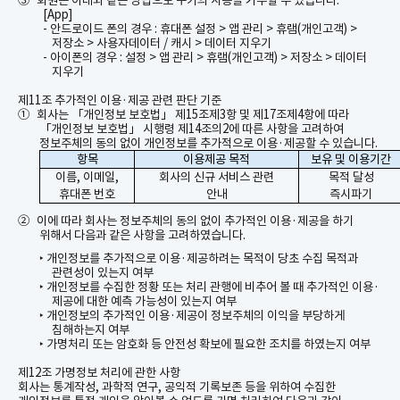
③
회원은 아래와 같은 방법으로 쿠키의 사용을 거부할 수 있습니다
.
[App]
-
안드로이드 폰의 경우
:
휴대폰 설정
>
앱 관리
>
휴램
(
개인고객
) >
저장소
>
사용자데이터
/
캐시
>
데이터 지우기
-
아이폰의 경우
:
설정
>
앱 관리
>
휴램
(
개인고객
) >
저장소
>
데이터
지우기
제
11
조 추가적인 이용
·
제공 관련 판단 기준
①
회사는 「개인정보 보호법」 제
15
조제
3
항 및 제
17
조제
4
항에 따라
「개인정보 보호법」 시행령 제
14
조의
2
에 따른 사항을 고려하여
정보주체의 동의 없이 개인정보를 추가적으로
이용·제공할
수 있습니다
.
항목
이용제공 목적
보유 및 이용기간
이름
,
이메일
,
회사의 신규 서비스 관련
목적 달성
휴대폰 번호
안내
즉시파기
②
이에 따라 회사는 정보주체의 동의 없이 추가적인 이용
·
제공을 하기
위해서 다음과 같은 사항을 고려하였습니다
.
개인정보를 추가적으로 이용
·
제공하려는 목적이 당초 수집 목적과
‣
관련성이 있는지 여부
개인정보를 수집한 정황 또는 처리 관행에 비추어 볼 때 추가적인 이용
·
‣
제공에 대한 예측 가능성이 있는지 여부
개인정보의 추가적인 이용
·
제공이 정보주체의 이익을 부당하게
‣
침해하는지 여부
가명처리 또는 암호화 등 안전성 확보에 필요한 조치를 하였는지 여부
‣
제
12
조 가명정보 처리에 관한 사항
회사는 통계작성
,
과학적 연구
,
공익적 기록보존 등을 위하여 수집한