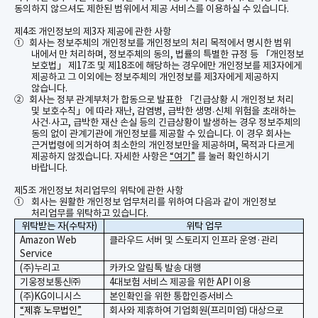
동의하지 않으셔도 제한된 범위에서 제공 서비스를 이용하실 수 있습니다
.
제
4
조 개인정보의 제
3
자 제공에 관한 사항
①
회사는 정보주체의 개인정보를 개인정보의 처리 목적에서 명시한 범위
내에서 만 처리하며
,
정보주체의 동의
,
법률의 특별한 규정 등 「개인정보
보호법」 제
17
조 및 제
18
조에 해당하는 경우에만 개인정보를 제
3
자에게
제공하고 그 이외에는 정보주체의 개인정보를 제
3
자에게 제공하지
않습니다
.
②
회사는 정부 관계부처가 합동으로 발표한 「긴급상황 시 개인정보 처리
및
보호수칙」에
따라 재난
,
감염병
,
급박한
생명
∙
신체
위험을 초래하는
사건
∙
사고
,
급박한 재산 손실 등의 긴급상황이 발생하는 경우 정보주체의
동의 없이 관계기관에 개인정보를 제공할 수 있습니다
.
이 경우 회사는
근거법령에 의거하여 최소한의 개인정보만을 제공하며
,
목적과 다르게
제공하지 않겠습니다
.
자세한 사항은
“
여기
”
를
눌러 확인하시기
바랍니다
.
제
5
조 개인정보 처리업무의 위탁에 관한 사항
①
회사는 원활한 개인정보 업무처리를 위하여 다음과 같이 개인정보
처리업무를 위탁하고 있습니다
.
위탁받는
자
(
수탁자
)
위탁 업무
Amazon Web
클라우드 서버 및 스토리지 인프라 운영
·
관리
Service
(
주
)
누리고
카카오
알림톡
발송 대행
기웅정보통신㈜
4
대보험 서비스 제공을 위한
API
이용
(주)KG이니시스
본인확인을 위한 통합인증서비스
“
제휴 노무법인
”
회사와 제휴하여 기업회원
(
프리미엄
)
대상으로