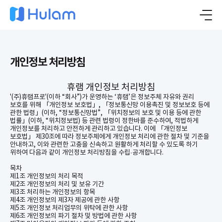
개인정보 처리방침
휴램
개인정보 처리방침
'(
주
)
휴램프로
'(
이하
“
회사
”)
가 운영하는
‘
휴램
’
은 정보주체 자유와 권리
보호를 위해
「
개인정보 보호법
」
,
「
정보통신망 이용촉진 및 정보보호 등에
관한 법령
」
(
이하
, “
정보통신망법
”
,
「
위치정보의 보호 및 이용 등에 관한
법률
」
(
이하
, “
위치정보법
)
등 관련 법령이 정한바를 준수하여
,
적법하게
개인정보를 처리하고 안전하게 관리하고 있습니다
.
이에
「
개인정보
보호법
」 제
30
조에 따라 정보주체에게 개인정보 처리에 관한 절차 및 기준을
안내하고
,
이와 관련한 고충을 신속하고 원활하게 처리할 수 있도록 하기
위하여 다음과 같이 개인정보 처리방침을 수립
∙
공개합니다
.
목차
제
1
조 개인정보의 처리 목적
제
2
조 개인정보의 처리 및 보유 기간
제
3
조 처리하는 개인정보의 항목
제
4
조 개인정보의 제
3
자 제공에 관한 사항
제
5
조 개인정보 처리업무의 위탁에 관한 사항
제
6
조 개인정보의 파기 절차 및 방법에 관한 사항