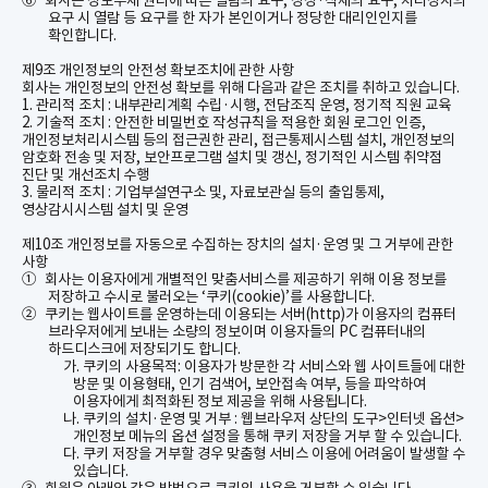
⑥
회사는 정보주체 권리에 따른 열람의 요구
,
정정
·
삭제의 요구
,
처리정지의
요구 시 열람 등 요구를 한 자가 본인이거나 정당한 대리인인지를
확인합니다
.
제
9
조 개인정보의 안전성 확보조치에 관한 사항
회사는 개인정보의 안전성 확보를 위해 다음과 같은 조치를 취하고 있습니다
.
1.
관리적
조치
:
내부관리계획 수립
·
시행
,
전담조직 운영
,
정기적 직원 교육
2.
기술적
조치
:
안전한 비밀번호 작성규칙을 적용한 회원 로그인 인증
,
개인정보처리시스템 등의 접근권한 관리
,
접근통제시스템 설치
,
개인정보의
암호화 전송 및 저장
,
보안프로그램 설치 및 갱신
,
정기적인 시스템 취약점
진단 및 개선조치 수행
3.
물리적
조치
:
기업부설연구소 및
,
자료보관실 등의 출입통제
,
영상감시시스템 설치 및 운영
제
10
조 개인정보를 자동으로 수집하는 장치의 설치
·
운영 및 그 거부에 관한
사항
①
회사는 이용자에게 개별적인 맞춤서비스를 제공하기 위해 이용 정보를
저장하고 수시로 불러오는
‘
쿠키
(cookie)’
를
사용합니다
.
②
쿠키는 웹사이트를 운영하는데 이용되는 서버
(http)
가 이용자의 컴퓨터
브라우저에게 보내는 소량의 정보이며 이용자들의
PC
컴퓨터내의
하드디스크에 저장되기도 합니다
.
가
.
쿠키의 사용목적
:
이용자가 방문한 각 서비스와 웹 사이트들에 대한
방문 및 이용형태
,
인기 검색어
,
보안접속 여부
,
등을 파악하여
이용자에게 최적화된 정보 제공을 위해 사용됩니다
.
나
.
쿠키의 설치
·
운영 및 거부
:
웹브라우저
상단의 도구
>
인터넷 옵션
>
개인정보 메뉴의 옵션 설정을 통해 쿠키 저장을 거부 할 수 있습니다
.
다
.
쿠키 저장을 거부할 경우 맞춤형 서비스 이용에 어려움이 발생할 수
있습니다
.