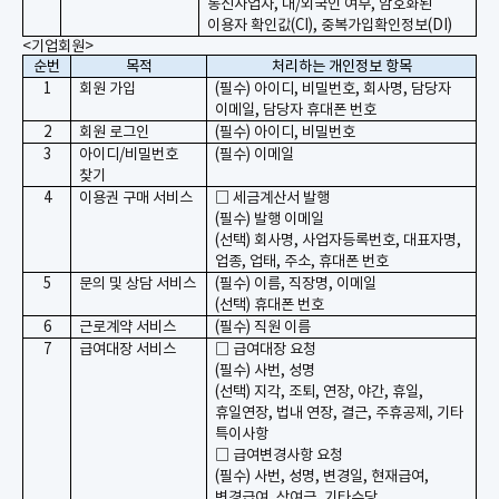
통신사업자, 내/외국인 여부, 암호화된
이용자 확인값(CI), 중복가입확인정보(DI)
<
기업회원
>
순번
목적
처리하는 개인정보 항목
1
회원 가입
(
필수
)
아이디
,
비밀번호
,
회사명
,
담당자
이메일
,
담당자 휴대폰 번호
2
회원 로그인
(
필수
)
아이디
,
비밀번호
3
아이디
/
비밀번호
(
필수
)
이메일
찾기
4
이용권 구매 서비스
□
세금계산서 발행
(
필수
)
발행 이메일
(
선택
)
회사명
,
사업자등록번호
,
대표자명
,
업종
,
업태
,
주소
,
휴대폰 번호
5
문의 및 상담 서비스
(
필수
)
이름
,
직장명
,
이메일
(
선택
)
휴대폰 번호
6
근로계약 서비스
(
필수
)
직원 이름
7
급여대장 서비스
□
급여대장 요청
(
필수
)
사번
,
성명
(
선택
)
지각
,
조퇴
,
연장
,
야간
,
휴일
,
휴일연장
,
법내 연장
,
결근
,
주휴공제
,
기타
특이사항
□
급여변경사항 요청
(
필수
)
사번
,
성명
,
변경일
,
현재급여
,
변경급여
,
상여금
,
기타수당