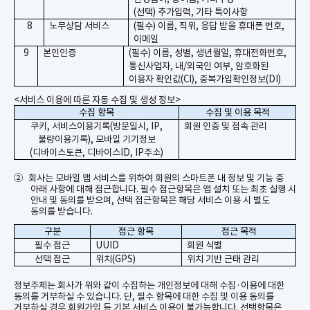
(
선택
)
추가입력
,
기타 특이사항
8
노무상담 서비스
(
필수
)
이름
,
직위
,
응답 받을 휴대폰 번호
,
이메일
9
본인인증
(필수) 이름, 성별, 생년월일, 휴대전화번호,
통신사업자, 내/외국인 여부, 암호화된
이용자 확인값(CI), 중복가입확인정보(DI)
<
서비스 이용에 따른 자동 수집 및 생성 정보
>
수집 항목
수집 및 이용 목적
쿠키
,
서비스이용기록
(
방문일시
, IP,
회원 인증 및 접속 관리
불량이용기록
),
모바일 기기정보
(
디바이스토큰
,
디바이스
ID, IP
주소
)
②
회사는 모바일 앱 서비스를 위하여 회원의 스마트폰 내 정보 및 기능 중
아래 사항에 대해 접근합니다
.
필수 접근항목은 앱 설치 또는 최초 실행 시
안내 및 동의를 받으며
,
선택 접근항목은 해당 서비스 이용 시 별도
동의를 받습니다
.
구분
접근 항목
접근 목적
필수 접근
UUID
회원 식별
선택 접근
위치
(GPS)
위치 기반 근태 관리
정보주체는 회사가 위와 같이 수집하는 개인정보에 대해 수집
·
이용에 대한
동의를 거부하실 수 있습니다
.
단
,
필수 항목에 대한 수집 및 이용 동의를
거부하실 경우 회원가입 등 기본 서비스 이용이 불가능합니다
.
선택항목은