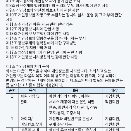
제
7
조 미이용자의 개인정보 파기 등에 관한 조치
제
8
조 정보주체와 법정대리인의 권리의무 및 행사방법에 관한 사항
제
9
조 개인정보의 안전성 확보조치에 관한 사항
제
10
조 개인정보를 자동으로 수집하는 장치의 설치
·
운영 및 그 거부에 관한
사항
제
11
조 추가적인 이용
·
제공 관련 판단 기준
제
12
조 가명정보 처리에 관한 사항
제
13
조 개인정보 보호책임자에 관한 사항
제
14
조 개인정보의 열람청구를 접수
·
처리하는 부서
제
15
조 정보주체의 권익침해에 대한 구제방법
제
16
조 개인위치정보의 처리
제
17
조 영상정보처리기기 운영
·
관리에 관한 사항
제
18
조 개인정보 처리방침의 변경에 관한 사항
제
1
조 개인정보의 처리 목적
회사는 다음의 목적을 위하여 개인정보를 처리합니다
.
처리하고 있는
개인정보는 다음의 목적 이외의 용도로는 이용되지 않으며
,
이용 목적이
변경되는 경우에는 「개인정보 보호법」 제
18
조에 따라 별도의 동의를 받는
등 필요한 조치를 이행할 예정입니다
.
순번
목적
내용
대상
1
회원 가입 및
회원 가입의사 확인
,
회원제
기업회원
,
관리
서비스 제공에 따른 본인
식별
∙
직원회원
인증
,
회원자격
유지
∙관리
,
각종
고지∙통지
,
고충처리
2
아이디
/
계정명과 비밀번호를 분실 시
기업회원
,
비밀번호 찾기
구제 수단 제공
직원회원
3
이용권 구매
회사의 유료서비스를 이용하기
기업회원