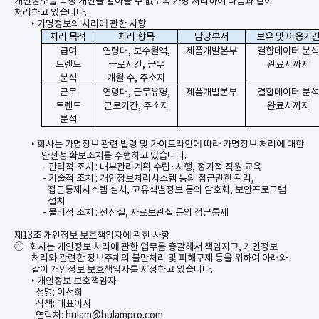
개인정보를 특정
개인을
알아볼 수 없도록 가명 처리하여 다음과 같이
처리하고 있습니다
.
가명정보의 처리에 관한 사항
‣
처리 목적
처리 항목
담당부서
보유 및 이용기
급여
연령대
,
보수월액
,
제품개발본부
결합데이터 분
트렌드
근로시간
,
근무
완료시까지
분석
개월 수
,
주소지
근무
연령대
,
근무유형
,
제품개발본부
결합데이터 분
트렌드
근로기간
,
주소지
완료시까지
분석
회사는 가명정보 관련 법령 및 가이드라인에 따라 가명정보 처리에 대한
‣
안전성 확보조치를 수행하고 있습니다
.
-
관리적 조치
:
내부관리계획 수립
·
시행
,
정기적 직원 교육
-
기술적 조치
:
개인정보처리시스템 등의 접근권한 관리
,
접근통제시스템 설치
,
고유식별정보 등의 암호화
,
보안프로그램
설치
-
물리적 조치
:
전산실
,
자료보관실 등의 접근통제
제
13
조 개인정보 보호책임자에 관한 사항
①
회사는 개인정보 처리에 관한 업무를 총괄해서 책임지고
,
개인정보
처리와 관련한 정보주체의 불만처리 및 피해구제 등을 위하여 아래와
같이 개인정보 보호책임자를 지정하고 있습니다
.
개인정보 보호책임자
‣
성명
:
이선희
직책
:
대표이사
연락처
: hulam@hulampro.com