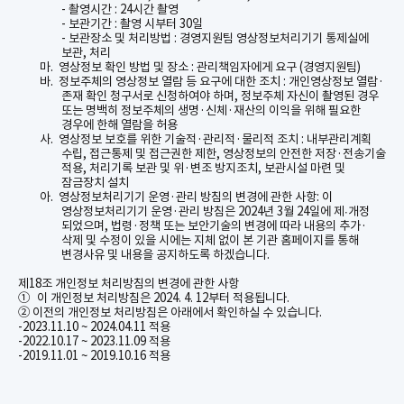
-
촬영시간
: 24
시간 촬영
-
보관기간
:
촬영 시부터
30
일
-
보관장소 및 처리방법
:
경영지원팀 영상정보처리기기 통제실에
보관
,
처리
마.
영상정보 확인 방법 및 장소
:
관리책임자에게 요구
(
경영지원팀
)
바.
정보주체의 영상정보 열람 등 요구에 대한 조치
:
개인영상정보 열람
·
존재 확인 청구서로 신청하여야 하며
,
정보주체 자신이 촬영된 경우
또는 명백히 정보주체의 생명
·
신체
·
재산의 이익을 위해 필요한
경우에 한해 열람을 허용
사.
영상정보 보호를 위한 기술적
·
관리적
·
물리적 조치
:
내부관리계획
수립
,
접근통제 및 접근권한 제한
,
영상정보의 안전한 저장
·
전송기술
적용
,
처리기록 보관 및 위
·
변조 방지조치
,
보관시설 마련 및
잠금장치 설치
아.
영상정보처리기기 운영
·
관리 방침의 변경에 관한 사항
:
이
영상정보처리기기 운영
·
관리 방침은
2024
년
3
월
24
일에
제
∙
개정
되었으며
,
법령
·
정책 또는 보안기술의 변경에 따라 내용의 추가
·
삭제 및 수정이 있을 시에는 지체 없이 본 기관 홈페이지를 통해
변경사유 및 내용을 공지하도록 하겠습니다
.
제
18
조 개인정보 처리방침의 변경에 관한 사항
①
이 개인정보 처리방침은
2024. 4. 12
부터 적용됩니다
.
② 이전의 개인정보 처리방침은 아래에서 확인하실 수 있습니다
.
-2023.11.10 ~ 2024.04.11 적용
-2022.10.17 ~ 2023.11.09 적용
-2019.11.01 ~ 2019.10.16 적용