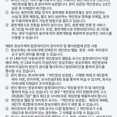
①
회사는
1
년간 서비스를 이용하지 않은 이용자는 휴면계정으로 전환하고
,
개인정보를 별도로 분리하여 보관합니다
.
분리 보관된 개인정보는
1
년간
보관 후 지체없이 파기합니다
.
②
회사는 휴먼전환
30
일 전까지 휴면예정 회원에게 별도 분리 보관되는
사실 및 휴면 예정일
,
별도 분리 보관하는 개인정보 항목을 이메일
,
문자
등 이용자에게 통지 가능한 방법으로 알리고 있습니다
.
③
휴면계정으로 전환을 원하지 않으시는 경우
,
휴면계정 전환 전 서비스
로그인을 하시면 됩니다
.
또한
,
휴면계정으로 전환되었더라도 로그인을
하는 경우 이용자의 동의에 따라 휴면계정을 복원하여 정상적인 서비스를
이용할 수 있습니다
.
제
8
조 정보주체와 법정대리인의 권리의무 및 행사방법에 관한 사항
①
정보주체는 회사에 대해 언제든지 개인정보 열람
·
정정
·
삭제
·
처리정지
요구 등의 권리를 행사할 수 있습니다
.
※ 만
14
세 미만 아동에 관한 개인정보의
열람등
요구는 법정대리인이 직접
해야 하며
,
만
14
세 이상의 미성년자인 정보주체는 정보주체의 개인정보에
관하여 미성년자 본인이 권리를 행사하거나 법정대리인을 통하여 권리를
행사할 수도 있습니다
.
②
권리 행사는 회사에 대해 「개인정보 보호법」 시행령 제
41
조 제
1
항에
따라 서면
,
전자우편
,
모사전송
(FAX)
등을 통하여 하실 수 있으며
,
회사는
이에 대해 지체없이 조치하겠습니다
.
③
권리 행사는 정보주체의 법정대리인이나 위임을 받은 자 등 대리인을
통하여 하실 수도 있습니다
.
이 경우
“
개인정보 처리 방법에 관한 고시
(
제
2020-7
호
)”
별지 제
11
호 서식에 따른 위임장을 제출하셔야 합니다
.
④
개인정보 열람 및 처리정지 요구는 「개인정보 보호법」 제
35
조 제
4
항
,
제
37
조 제
2
항에 의하여 정보주체의 권리가 제한 될 수 있습니다
.
⑤
개인정보의 정정 및 삭제 요구는 다른 법령에서 그 개인정보가 수집
대상으로 명시되어 있는 경우에는 그 삭제를 요구할 수 없습니다
.