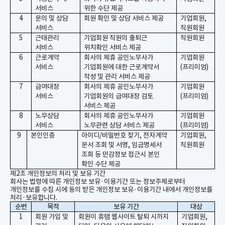
서비스
위한 수단 제공
4
문의 및 상담
회원 확인 및 상담 서비스 제공
기업회원
,
서비스
직원회원
5
근태관리
기업회원 직원의 출퇴근
직원회원
서비스
위치확인 서비스 제공
6
근로계약
회사의 제휴 공인노무사가
기업회원
서비스
기업회원에 대한 근로계약서
(
프리미엄
)
작성 및 관리 서비스 제공
7
급여대장
회사의 제휴 공인노무사가
기업회원
서비스
기업회원의 급여대장 검토
(
프리미엄
)
서비스 제공
8
노무상담
회사의 제휴 공인노무사가
기업회원
서비스
노무관련 상담 서비스 제공
(
프리미엄
)
9
본인인증
아이디/비밀번호 찾기, 전자계약
기업회원,
문서 조회 및 서명, 임금명세서
직원회원
조회 등 민감정보 접근시 본인
확인 수단 제공
제
2
조 개인정보의 처리 및 보유 기간
회사는 법령에 따른 개인정보 보유
·
이용기간 또는 정보주체로부터
개인정보를 수집 시에 동의 받은 개인정보 보유
·
이용기간 내에서 개인정보를
처리
·
보유합니다
.
순번
목적
보유 기간
대상
1
회원 가입 및
회원이
휴램
웹사이트 탈퇴 시까지
기업회원
,