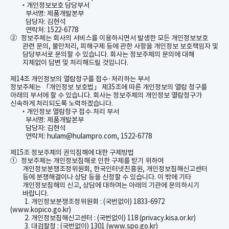
개인정보보호 담당부서
‣
부서명
:
제품개발본부
담당자
:
김현석
연락처
: 1522-6778
②
정보주체는 회사의 서비스를 이용하시면서 발생한 모든 개인정보보호
관련 문의
,
불만처리
,
피해구제 등에 관한 사항을 개인정보 보호책임자 및
담당부서로 문의할 수 있습니다
.
회사는 정보주체의 문의에 대해
지체없이 답변 및 처리해드릴 것입니다
.
제
14
조 개인정보의 열람청구를 접수
·
처리하는 부서
정보주체는 「개인정보 보호법」 제
35
조에 따른 개인정보의 열람 청구를
아래의 부서에 할 수 있습니다
.
회사는 정보주체의 개인정보 열람청구가
신속하게 처리되도록 노력하겠습니다
.
개인정보 열람청구
접수
∙
처리
부서
‣
부서명
:
제품개발본부
담당자
:
김현석
연락처
: hulam@hulampro.com, 1522-6778
제
15
조 정보주체의 권익침해에 대한 구제방법
①
정보주체는 개인정보침해로 인한 구제를 받기 위하여
개인정보분쟁조정위원회
,
한국인터넷진흥원
,
개인정보침해신고센터
등에 분쟁해결이나 상담 등을 신청할 수 있습니다
.
이 밖에 기타
개인정보침해의 신고
,
상담에 대하여는 아래의 기관에 문의하시기
바랍니다
.
1.
개인정보분쟁조정위원회
:
(
국번없이
) 1833-6972
(
www.kopico.go.kr)
2.
개인정보침해신고센터
:
(
국번없이
) 118 (privacy.kisa.or.kr)
3.
대검찰청
:
(
국번없이
) 1301 (
www.spo.go.kr)