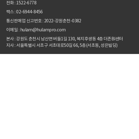
전화 :
1522-6778
팩스 : 02-6944-8456
통신판매업 신고번호 : 2022-강원춘천-0382
이메일 : hulam@hulampro.com
본사 : 강원도 춘천시 남산면 버들1길 130, 복지후생동 4층 더존BI센터
지사 : 서울특별시 서초구 서초대로50길 66, 5층(서초동, 성은빌딩)
고객지원 센터
© 2022 HULAM PRO. All Right Reserved.
공지 사항
개인정보처리방침
서비스이용약관
제휴 문의