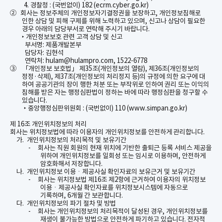
4.
경찰청
:
(
국번없이
) 182 (ecrm.cyber.go.kr)
②
회사는 정보주체의 개인정보자기결정권을 보장하고
,
개인정보침해로
인한 상담 및 피해 구제를 위해 노력하고 있으며
,
신고나 상담이 필요한
경우 아래의 담당부서로 연락해 주시기 바랍니다
.
개인정보보호 관련 고객 상담 및 신고
‣
부서명
:
제품개발본부
담당자
:
김현석
연락처
: hulam@hulampro.com, 1522-6778
③
「개인정보 보호법」 제
35
조
(
개인정보의 열람
),
제
36
조
(
개인정보의
정정
·
삭제
),
제
37
조
(
개인정보의 처리정지 등
)
의 규정에 의한 요구에 대
하여 공공기관의 장이 행한 처분 또는 부작위로 인하여 권리 또는 이익의
침해를 받은 자는 행정심판법이 정하는 바에 따라 행정심판을 청구할 수
있습니다
.
중앙행정심판위원회
: (
국번없이
) 110 (
www.simpan.go.kr)
‣
제
16
조 개인위치정보의 처리
회사는 위치정보법에 따라 이용자의 개인위치정보를 안전하게 관리합니다
.
가.
개인위치정보의 처리목적 및 보유기간
-
회사는 직원 회원의 현재 위치에 기반한 출퇴근 등록 서비스 제공을
위하여 개인위치정보를 일회성 또는 임시로 이용하며
,
안전하게
암호화해서 저장합니다
.
나.
개인위치정보
이용ㆍ제공사실
확인자료의 보유근거 및 보유기간
-
회사는 위치정보법 제
16
조 제
2
항에 근거하여 이용자의 위치정보
이용ㆍ제공사실
확인자료를 위치정보시스템에 자동으로
기록하며
, 6
개월 간 보관합니다
.
다.
개인위치정보의 파기 절차 및 방법
-
회사는 개인위치정보의 처리목적이 달성된 경우
,
개인위치정보를
재생이 불가능한 방법으로 안전하게 파기하고 있습니다
.
전자적