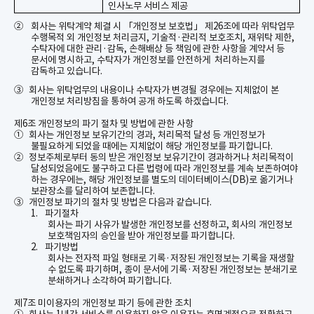
인사노무 서비스 제공
②
회사는 위탁계약 체결 시 「개인정보 보호법」 제
26
조에 따라 위탁업무
수행목적 외 개인정보 처리금지
,
기술적
·
관리적 보호조치
,
재위탁
제한
,
수탁자에 대한 관리
·
감독
,
손해배상 등 책임에 관한 사항을 계약서 등
문서에 명시하고
,
수탁자가 개인정보를 안전하게
처리하는지를
감독하고 있습니다
.
③
회사는 위탁업무의 내용이나 수탁자가 변경될 경우에는 지체없이 본
개인정보 처리방침을 통하여 공개 하도록 하겠습니다
.
제
6
조 개인정보의 파기 절차 및 방법에 관한 사항
①
회사는 개인정보 보유기간의 경과
,
처리목적 달성 등 개인정보가
불필요하게 되었을 때에는 지체없이 해당 개인정보를 파기합니다
.
②
정보주체로부터 동의 받은 개인정보 보유기간이 경과하거나 처리목적이
달성되었음에도 불구하고 다른 법령에 따라 개인정보를 계속 보존하여야
하는 경우에는
,
해당 개인정보를 별도의 데이터베이스
(DB)
로 옮기거나
보관장소를 달리하여 보존합니다
.
③
개인정보 파기의 절차 및 방법은 다음과 같습니다
.
1.
파기절차
회사는 파기 사유가 발생한 개인정보를 선정하고
,
회사의 개인정보
보호책임자의 승인을 받아 개인정보를 파기합니다
.
2.
파기방법
회사는 전자적 파일 형태로 기록
·
저장된 개인정보는 기록을 재생할
수 없도록 파기하며
,
종이 문서에 기록
·
저장된 개인정보는 분쇄기로
분쇄하거나 소각하여 파기합니다
.
제
7
조 미이용자의 개인정보 파기 등에 관한 조치