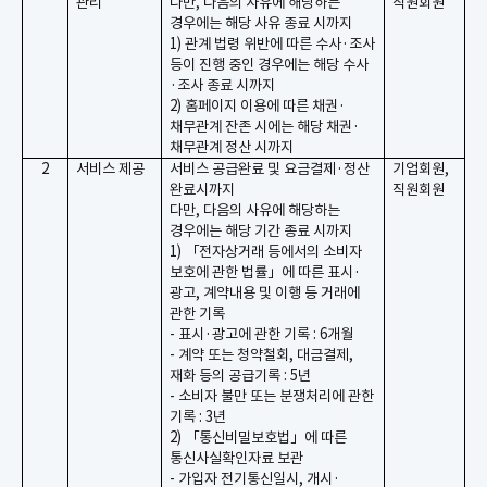
관리
다만
,
다음의 사유에 해당하는
직원회원
경우에는 해당 사유 종료 시까지
1)
관계 법령 위반에 따른 수사
·
조사
등이 진행 중인 경우에는 해당 수사
·
조사 종료 시까지
2)
홈페이지 이용에 따른 채권
·
채무관계 잔존 시에는 해당 채권
·
채무관계 정산 시까지
2
서비스 제공
서비스 공급완료 및 요금결제
·
정산
기업회원
,
완료시까지
직원회원
다만
,
다음의 사유에 해당하는
경우에는 해당 기간 종료 시까지
1)
「전자상거래 등에서의 소비자
보호에 관한
법률」에
따른 표시
·
광고
,
계약내용 및 이행 등 거래에
관한 기록
-
표시
·
광고에 관한 기록
: 6
개월
-
계약 또는 청약철회
,
대금결제
,
재화 등의 공급기록
: 5
년
-
소비자 불만 또는 분쟁처리에 관한
기록
: 3
년
2)
「
통신비밀보호법」에
따른
통신사실확인자료 보관
-
가입자 전기통신일시
,
개시
·