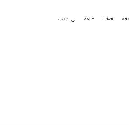
기능소개
이용요금
고객사례
회사