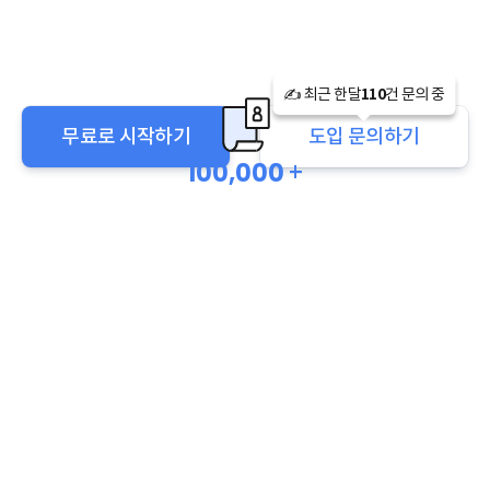
✍️ 최근 한달
110
건 문의 중
무료로 시작하기
도입 문의하기
100,000
+
근로계약서 작성
40,000
+
임금명세서 작성
100,000
+
노무자문 상담